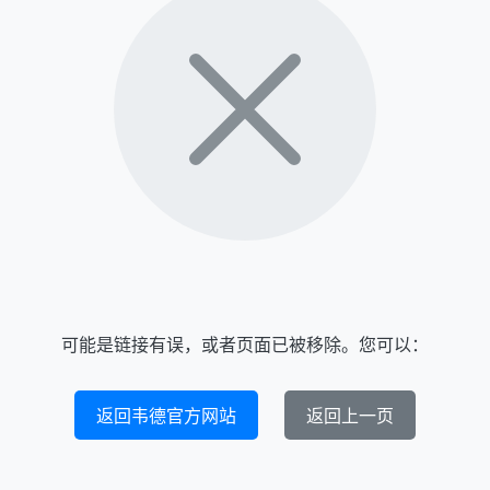
可能是链接有误，或者页面已被移除。您可以：
返回韦德官方网站
返回上一页